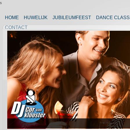
s
HOME
HUWELIJK
JUBILEUMFEEST
DANCE CLASS
CONTACT